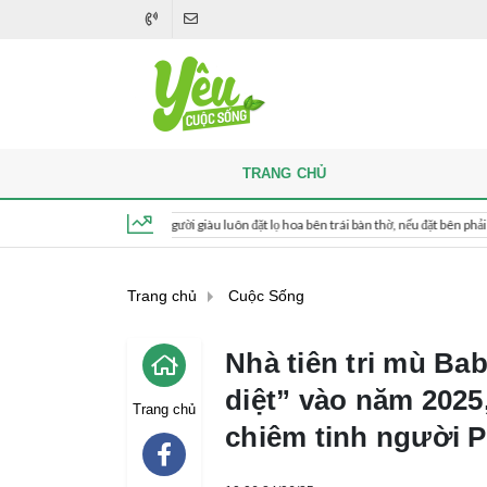
TRANG CHỦ
thắp hương, người giàu luôn đặt lọ hoa bên trái bàn thờ, nếu đặt bên phải thì sao?
Thứ 6, ngày 7 tháng 8, 2026, 19:07:17
Trang chủ
Cuộc Sống
Nhà tiên tri mù B
diệt” vào năm 2025
Trang chủ
chiêm tinh người 