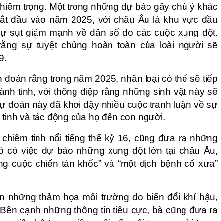
hiêm trọng. Một trong những dự báo gây chú ý khác
bắt đầu vào năm 2025, với châu Âu là khu vực đầu
 sự sụt giảm mạnh về dân số do các cuộc xung đột.
rằng sự tuyệt chủng hoàn toàn của loài người sẽ
9.
n đoán rằng trong năm 2025, nhân loại có thể sẽ tiếp
hành tinh, với thông điệp rằng những sinh vật này sẽ
 Dự đoán này đã khơi dậy nhiều cuộc tranh luận về sự
 tinh và tác động của họ đến con người.
 chiêm tinh nổi tiếng thế kỷ 16, cũng đưa ra những
đó có việc dự báo những xung đột lớn tại châu Âu,
g cuộc chiến tàn khốc” và “một dịch bệnh cổ xưa”
 những thảm họa môi trường do biến đổi khí hậu,
Bên cạnh những thông tin tiêu cực, bà cũng đưa ra