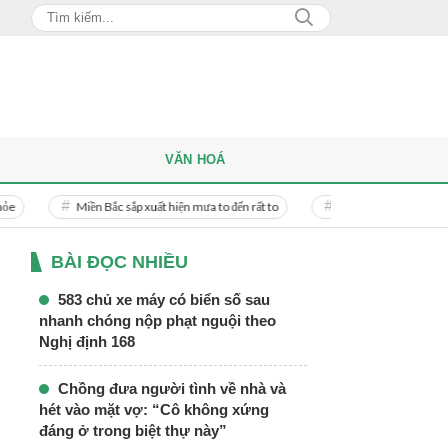
VĂN HOÁ
n Bắc sắp xuất hiện mưa to đến rất to
Danh tính người phụ nữ bị bạn trai doan
BÀI ĐỌC NHIỀU
583 chủ xe máy có biển số sau
nhanh chóng nộp phạt nguội theo
Nghị định 168
Chồng đưa người tình về nhà và
hét vào mặt vợ: “Cô không xứng
đáng ở trong biệt thự này”