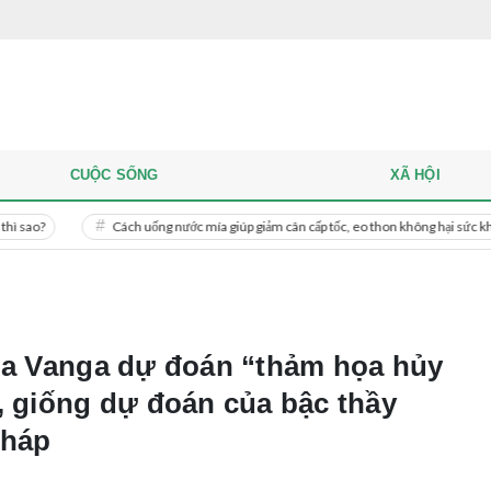
CUỘC SỐNG
XÃ HỘI
Cách uống nước mía giúp giảm cân cấp tốc, eo thon không hại sức khỏe
Miề
aba Vanga dự đoán “thảm họa hủy
, giống dự đoán của bậc thầy
Pháp