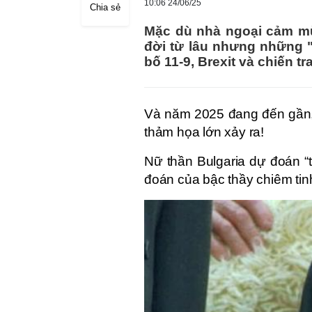
10:06 24/06/25
Chia sẻ
Mặc dù nhà ngoại cảm mù
đời từ lâu nhưng những "
bố 11-9, Brexit và chiến t
Và năm 2025 đang đến gần, 
thảm họa lớn xảy ra!
Nữ thần Bulgaria dự đoán “
đoán của bậc thầy chiêm tin