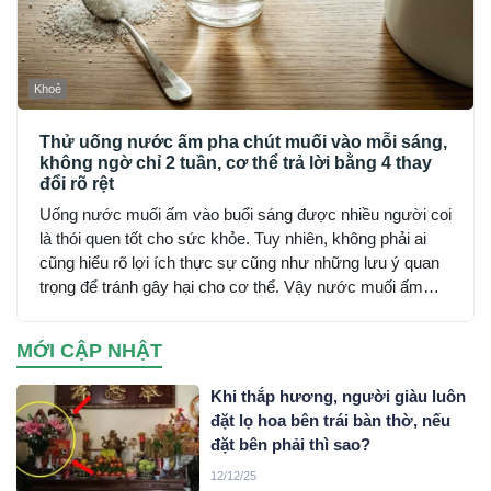
Khoẻ
Thử uống nước ấm pha chút muối vào mỗi sáng,
không ngờ chỉ 2 tuần, cơ thể trả lời bằng 4 thay
đổi rõ rệt
Uống nước muối ấm vào buổi sáng được nhiều người coi
là thói quen tốt cho sức khỏe. Tuy nhiên, không phải ai
cũng hiểu rõ lợi ích thực sự cũng như những lưu ý quan
trọng để tránh gây hại cho cơ thể. Vậy nước muối ấm
mang lại những tác dụng gì và cần thận trọng ra sao khi
sử dụng?
MỚI CẬP NHẬT
Khi thắp hương, người giàu luôn
đặt lọ hoa bên trái bàn thờ, nếu
đặt bên phải thì sao?
12/12/25