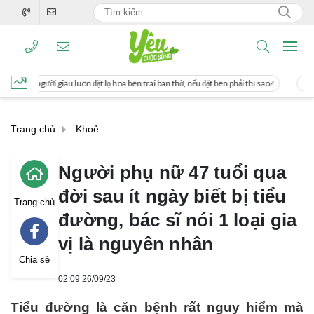
đặt lọ hoa bên trái bàn thờ, nếu đặt bên phải thì sao?
Cách uống nước mía giúp
Trang chủ
Khoẻ
Người phụ nữ 47 tuổi qua
đời sau ít ngày biết bị tiểu
Trang chủ
đường, bác sĩ nói 1 loại gia
vị là nguyên nhân
Chia sẻ
02:09 26/09/23
Tiểu đường là căn bệnh rất nguy hiểm mà