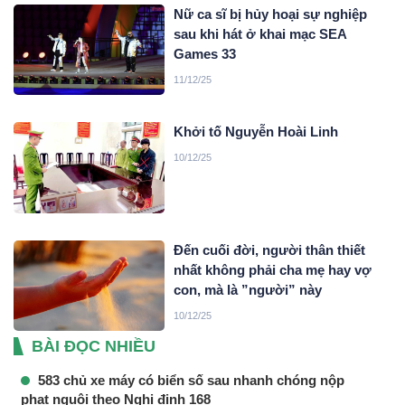
Nữ ca sĩ bị hủy hoại sự nghiệp
sau khi hát ở khai mạc SEA
Games 33
11/12/25
Khởi tố Nguyễn Hoài Linh
10/12/25
Đến cuối đời, người thân thiết
nhất không phải cha mẹ hay vợ
con, mà là ”người” này
10/12/25
BÀI ĐỌC NHIỀU
583 chủ xe máy có biển số sau nhanh chóng nộp
phạt nguội theo Nghị định 168