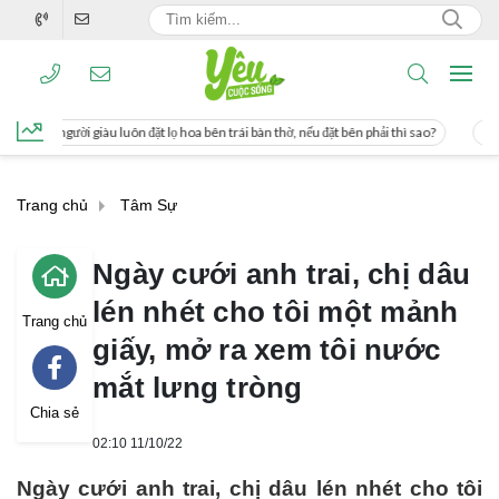
ôn đặt lọ hoa bên trái bàn thờ, nếu đặt bên phải thì sao?
Cách uống nước mía g
Trang chủ
Tâm Sự
Ngày cưới anh trai, chị dâu
lén nhét cho tôi một mảnh
Trang chủ
giấy, mở ra xem tôi nước
mắt lưng tròng
Chia sẻ
02:10 11/10/22
Ngày cưới anh trai, chị dâu lén nhét cho tôi