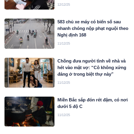
12/12/25
583 chủ xe máy có biển số sau
nhanh chóng nộp phạt nguội theo
Nghị định 168
11/12/25
Chồng đưa người tình về nhà và
hét vào mặt vợ: “Cô không xứng
đáng ở trong biệt thự này”
11/12/25
Miền Bắc sắp đón rét đậm, có nơi
dưới 5 độ C
11/12/25