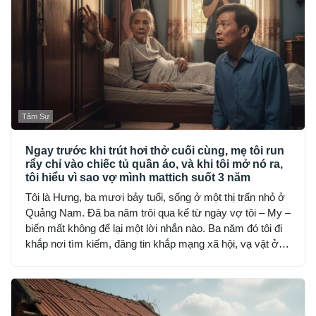
Tâm Sự
Ngay trước khi trút hơi thở cuối cùng, mẹ tôi run
rẩy chỉ vào chiếc tủ quần áo, và khi tôi mở nó ra,
tôi hiểu vì sao vợ mình mattich suốt 3 năm
Tôi là Hưng, ba mươi bảy tuổi, sống ở một thị trấn nhỏ ở
Quảng Nam. Đã ba năm trôi qua kể từ ngày vợ tôi – My –
biến mất không để lại một lời nhắn nào. Ba năm đó tôi đi
khắp nơi tìm kiếm, đăng tin khắp mạng xã hội, vạ vật ở
đồn công an, hỏi từng người quen, nhưng không ai thấy
My… như thể cô bốc hơi khỏi thế gian.