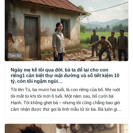
Tâm Sự
Ngày mẹ kế tôi qua đời, bà ta để lại cho con
riêng1 căn biệt thự mặt đường và sổ tiết kiệm 10
tỷ, còn tôi ngậm ngùi…
Tôi tên Tú, ba mươi hai tuổi, là con riêng của bố. Mẹ ruột
tôi mất từ khi tôi mới 6 tuổi. Một năm sau, bố cưới bà
Hạnh. Tôi không ghét bà – nhưng tôi cũng chẳng bao giờ
cảm nhận được thứ gọi là tình mẫu tử từ bà. Bà luôn giữ
khoảng cách: đúng bổn phận, nhưng lạnh lùng và nghiêm
khắc đến sợ.