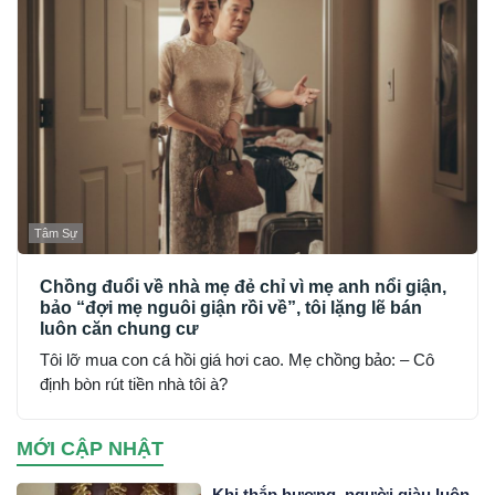
Tâm Sự
Chồng đuổi về nhà mẹ đẻ chỉ vì mẹ anh nổi giận,
bảo “đợi mẹ nguôi giận rồi về”, tôi lặng lẽ bán
luôn căn chung cư
Tôi lỡ mua con cá hồi giá hơi cao. Mẹ chồng bảo: – Cô
định bòn rút tiền nhà tôi à?
MỚI CẬP NHẬT
Khi thắp hương, người giàu luôn