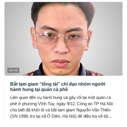
Xã Hội
Bắt tạm giam “tổng tài” chỉ đạo nhóm người
hành hung tại quán cà phê
Liên quan đến vụ hành hung và gây rối tại một quán cà
phê ở phường Vĩnh Tuy, ngày 9/12, Công an TP Hà Nội
cho biết đã khởi tố và bắt tạm giam Nguyễn Văn Thiên
(SN 1998, trú tại xã Ô Diên, Hà Nội) để điều tra về tội
“Gây rối trật tự công cộng”.