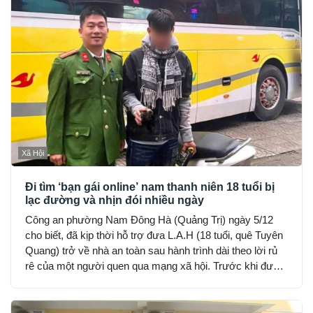
Xã Hội
Đi tìm ‘bạn gái online’ nam thanh niên 18 tuổi bị
lạc đường và nhịn đói nhiều ngày
Công an phường Nam Đông Hà (Quảng Trị) ngày 5/12
cho biết, đã kịp thời hỗ trợ đưa L.A.H (18 tuổi, quê Tuyên
Quang) trở về nhà an toàn sau hành trình dài theo lời rủ
rê của một người quen qua mạng xã hội. Trước khi được
phát hiện, H đã hết tiền, nhịn đói suốt 2 ngày và rơi vào
trạng thái hoảng loạn.