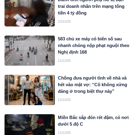
trai doanh nhân trên mạng tống
tiền 4 tỷ đồng
12/12/25
583 chủ xe máy có biển số sau
nhanh chóng nộp phạt nguội theo
Nghị định 168
11/12/25
Chồng đưa người tình về nhà và
hét vào mặt vợ: “Cô không xứng
đáng ở trong biệt thự này”
11/12/25
Miền Bắc sắp đón rét đậm, có nơi
dưới 5 độ C
11/12/25