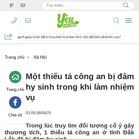
uôn đặt lọ hoa bên trái bàn thờ, nếu đặt bên phải thì sao?
Cách uống nước mía 
Trang chủ
Xã Hội
Một thiếu tá công an bị đâm
hy sinh trong khi làm nhiệm
Trang chủ
vụ
03:09 08/09/25
Chia sẻ
Trong lúc truy tìm đối tượng cố ý gây
thương tích, 1 thiếu tá công an ở tỉnh Đắk