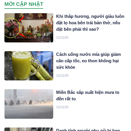
MỚI CẬP NHẬT
xuyên quốc gia do đối tượng Mai Văn Tới, sinh năm 2001
trú tại xã Nga Sơn, tỉnh Thanh Hoá cầm đầu…
Khi thắp hương, người giàu luôn
đặt lọ hoa bên trái bàn thờ, nếu
đặt bên phải thì sao?
12/12/25
Cách uống nước mía giúp giảm
cân cấp tốc, eo thon không hại
sức khỏe
12/12/25
Miền Bắc sắp xuất hiện mưa to
đến rất to
12/12/25
Danh tính người phụ nữ bị bạn