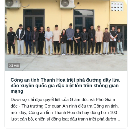
Xã Hội
Công an tỉnh Thanh Hoá triệt phá đường dây lừa
đảo xuyên quốc gia đặc biệt lớn trên không gian
mạng
Dưới sự chỉ đạo quyết liệt của Giám đốc và Phó Giám
đốc - Thủ trưởng Cơ quan An ninh điều tra Công an tỉnh,
mới đây, Công an tỉnh Thanh Hoá đã huy động hơn 100
lượt cán bộ, chiến sĩ đồng loạt đấu tranh triệt phá đường
dây sử dụng mạng máy tính, mạng internet, phương tiện
điện tử lừa đảo chiếm đoạt tài sản trên không gian mạng