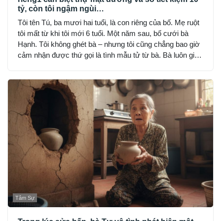
tỷ, còn tôi ngậm ngùi…
Tôi tên Tú, ba mươi hai tuổi, là con riêng của bố. Mẹ ruột
tôi mất từ khi tôi mới 6 tuổi. Một năm sau, bố cưới bà
Hạnh. Tôi không ghét bà – nhưng tôi cũng chẳng bao giờ
cảm nhận được thứ gọi là tình mẫu tử từ bà. Bà luôn giữ
khoảng cách: đúng bổn phận, nhưng lạnh lùng và nghiêm
khắc đến sợ.
Tâm Sự