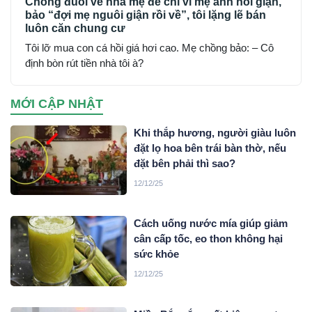
Chồng đuổi về nhà mẹ đẻ chỉ vì mẹ anh nổi giận,
bảo “đợi mẹ nguôi giận rồi về”, tôi lặng lẽ bán
luôn căn chung cư
Tôi lỡ mua con cá hồi giá hơi cao. Mẹ chồng bảo: – Cô
định bòn rút tiền nhà tôi à?
MỚI CẬP NHẬT
Khi thắp hương, người giàu luôn
đặt lọ hoa bên trái bàn thờ, nếu
đặt bên phải thì sao?
12/12/25
Cách uống nước mía giúp giảm
cân cấp tốc, eo thon không hại
sức khỏe
12/12/25