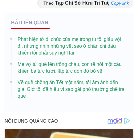
Tạp Chí Sở Hữu Trí Tuệ
Theo
Copy link
BÀI LIÊN QUAN
Phát hiện tờ di chúc của mẹ trong tủ tôi giấu vội
đi, nhưng nhìn những vết sẹo ở chân chị dâu
khiêm tôi phải suy nghĩ lại
Mẹ vợ từ quê lên trông cháu, con rể nói một câu
khiến bà tức tưởi, lập tức dọn đồ bỏ về
Về quê chồng ăn Tết một năm, tôi ám ảnh đến
già. Giờ tôi đã hiểu vì sao gái phố thường chê trai
quê