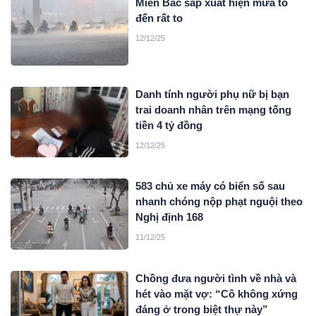
Miền Bắc sắp xuất hiện mưa to
đến rất to
12/12/25
Danh tính người phụ nữ bị bạn
trai doanh nhân trên mạng tống
tiền 4 tỷ đồng
12/12/25
583 chủ xe máy có biển số sau
nhanh chóng nộp phạt nguội theo
Nghị định 168
11/12/25
Chồng đưa người tình về nhà và
hét vào mặt vợ: “Cô không xứng
đáng ở trong biệt thự này”