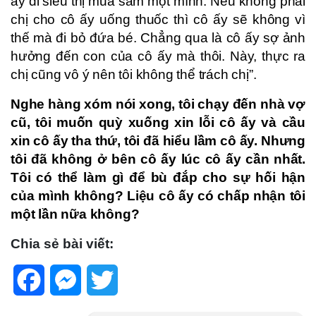
ấy đi siêu thị mua sắm một mình. Nếu không phải
chị cho cô ấy uống thuốc thì cô ấy sẽ không vì
thế mà đi bỏ đứa bé. Chẳng qua là cô ấy sợ ảnh
hưởng đến con của cô ấy mà thôi. Này, thực ra
chị cũng vô ý nên tôi không thể trách chị”.
Nghe hàng xóm nói xong, tôi chạy đến nhà vợ
cũ, tôi muốn quỳ xuống xin lỗi cô ấy và cầu
xin cô ấy tha thứ, tôi đã hiểu lầm cô ấy. Nhưng
tôi đã không ở bên cô ấy lúc cô ấy cần nhất.
Tôi có thể làm gì để bù đắp cho sự hối hận
của mình không? Liệu cô ấy có chấp nhận tôi
một lần nữa không?
Chia sẻ bài viết:
Facebook
Messenger
Twitter