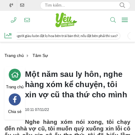
 đặt lọ hoa bên trái bàn thờ, nếu đặt bên phải thì sao?
Cách uống nước mía giú
Trang chủ
Tâm Sự
Một năm sau ly hôn, nghe
hàng xóm kể chuyện, tôi
Trang chủ
xin vợ cũ tha thứ cho mình
10:11 07/11/22
Chia sẻ
Nghe hàng xóm nói xong, tôi chạy
đến nhà vợ cũ, tôi muốn quỳ xuống xin lỗi cô