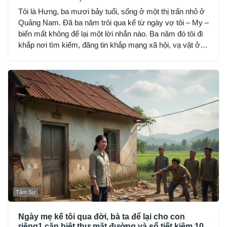
Tôi là Hưng, ba mươi bảy tuổi, sống ở một thị trấn nhỏ ở
Quảng Nam. Đã ba năm trôi qua kể từ ngày vợ tôi – My –
biến mất không để lại một lời nhắn nào. Ba năm đó tôi đi
khắp nơi tìm kiếm, đăng tin khắp mạng xã hội, vạ vật ở
đồn công an, hỏi từng người quen, nhưng không ai thấy
My… như thể cô bốc hơi khỏi thế gian.
Tâm Sự
Ngày mẹ kế tôi qua đời, bà ta để lại cho con
riêng1 căn biệt thự mặt đường và sổ tiết kiệm 10