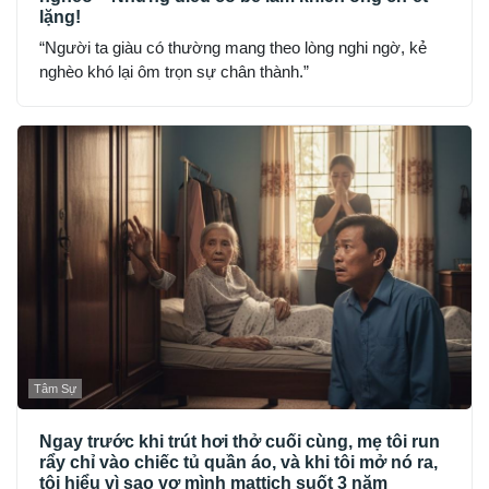
lặng!
“Người ta giàu có thường mang theo lòng nghi ngờ, kẻ
nghèo khó lại ôm trọn sự chân thành.”
Tâm Sự
Ngay trước khi trút hơi thở cuối cùng, mẹ tôi run
rẩy chỉ vào chiếc tủ quần áo, và khi tôi mở nó ra,
tôi hiểu vì sao vợ mình mattich suốt 3 năm