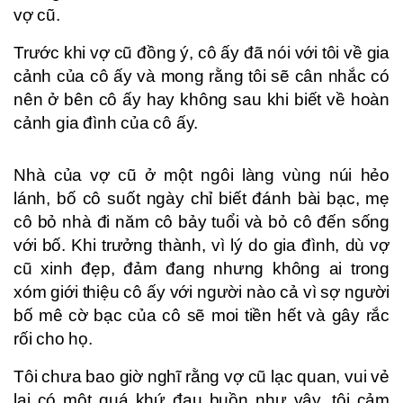
vợ cũ.
Trước khi vợ cũ đồng ý, cô ấy đã nói với tôi về gia
cảnh của cô ấy và mong rằng tôi sẽ cân nhắc có
nên ở bên cô ấy hay không sau khi biết về hoàn
cảnh gia đình của cô ấy.
Nhà của vợ cũ ở một ngôi làng vùng núi hẻo
lánh, bố cô suốt ngày chỉ biết đánh bài bạc, mẹ
cô bỏ nhà đi năm cô bảy tuổi và bỏ cô đến sống
với bố. Khi trưởng thành, vì lý do gia đình, dù vợ
cũ xinh đẹp, đảm đang nhưng không ai trong
xóm giới thiệu cô ấy với người nào cả vì sợ người
bố mê cờ bạc của cô sẽ moi tiền hết và gây rắc
rối cho họ.
Tôi chưa bao giờ nghĩ rằng vợ cũ lạc quan, vui vẻ
lại có một quá khứ đau buồn như vậy, tôi cảm