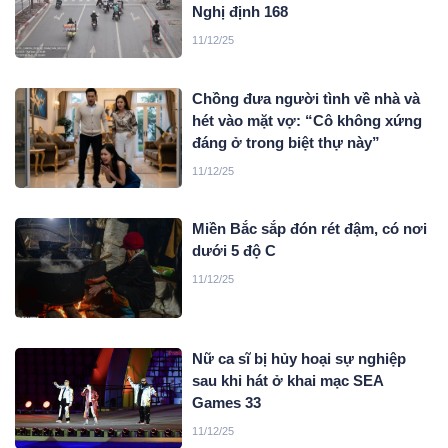
Nghị định 168
11/12/25
Chồng đưa người tình về nhà và
hét vào mặt vợ: “Cô không xứng
đáng ở trong biệt thự này”
11/12/25
Miền Bắc sắp đón rét đậm, có nơi
dưới 5 độ C
11/12/25
Nữ ca sĩ bị hủy hoại sự nghiệp
sau khi hát ở khai mạc SEA
Games 33
11/12/25