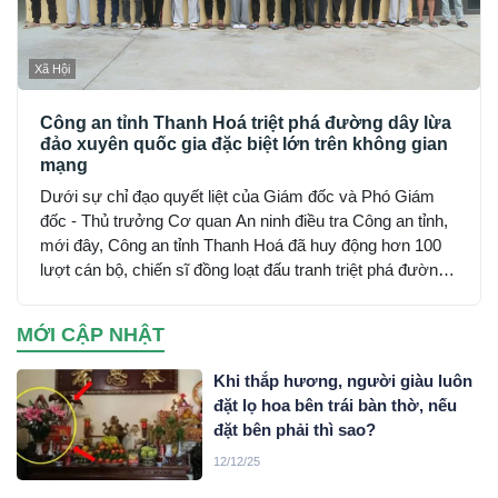
Xã Hội
Công an tỉnh Thanh Hoá triệt phá đường dây lừa
đảo xuyên quốc gia đặc biệt lớn trên không gian
mạng
Dưới sự chỉ đạo quyết liệt của Giám đốc và Phó Giám
đốc - Thủ trưởng Cơ quan An ninh điều tra Công an tỉnh,
mới đây, Công an tỉnh Thanh Hoá đã huy động hơn 100
lượt cán bộ, chiến sĩ đồng loạt đấu tranh triệt phá đường
dây sử dụng mạng máy tính, mạng internet, phương tiện
điện tử lừa đảo chiếm đoạt tài sản trên không gian mạng
MỚI CẬP NHẬT
xuyên quốc gia do đối tượng Mai Văn Tới, sinh năm 2001
trú tại xã Nga Sơn, tỉnh Thanh Hoá cầm đầu…
Khi thắp hương, người giàu luôn
đặt lọ hoa bên trái bàn thờ, nếu
đặt bên phải thì sao?
12/12/25