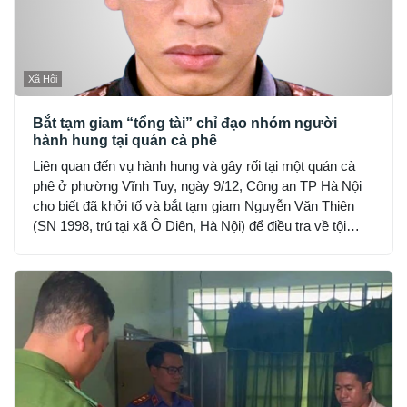
Xã Hội
Bắt tạm giam “tổng tài” chỉ đạo nhóm người
hành hung tại quán cà phê
Liên quan đến vụ hành hung và gây rối tại một quán cà
phê ở phường Vĩnh Tuy, ngày 9/12, Công an TP Hà Nội
cho biết đã khởi tố và bắt tạm giam Nguyễn Văn Thiên
(SN 1998, trú tại xã Ô Diên, Hà Nội) để điều tra về tội
“Gây rối trật tự công cộng”.