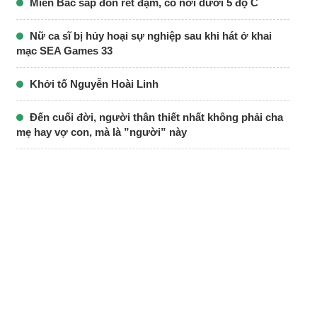
Miền Bắc sắp đón rét đậm, có nơi dưới 5 độ C
Nữ ca sĩ bị hủy hoại sự nghiệp sau khi hát ở khai
mạc SEA Games 33
Khởi tố Nguyễn Hoài Linh
Đến cuối đời, người thân thiết nhất không phải cha
mẹ hay vợ con, mà là ”người” này