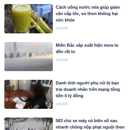
Cách uống nước mía giúp giảm
cân cấp tốc, eo thon không hại
sức khỏe
12/12/25
Miền Bắc sắp xuất hiện mưa to
đến rất to
12/12/25
Danh tính người phụ nữ bị bạn
trai doanh nhân trên mạng tống
tiền 4 tỷ đồng
12/12/25
583 chủ xe máy có biển số sau
nhanh chóng nộp phạt nguội theo