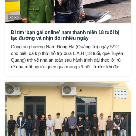
Xã Hội
Đi tìm ‘bạn gái online’ nam thanh niên 18 tuổi bị
lạc đường và nhịn đói nhiều ngày
Công an phường Nam Đông Hà (Quảng Trị) ngày 5/12
cho biết, đã kịp thời hỗ trợ đưa L.A.H (18 tuổi, quê Tuyên
Quang) trở về nhà an toàn sau hành trình dài theo lời rủ
rê của một người quen qua mạng xã hội. Trước khi được
phát hiện, H đã hết tiền, nhịn đói suốt 2 ngày và rơi vào
trạng thái hoảng loạn.