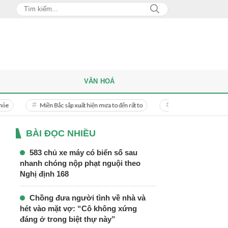
VĂN HOÁ
iền Bắc sắp xuất hiện mưa to đến rất to
Danh tính người phụ nữ bị bạn trai do
BÀI ĐỌC NHIỀU
583 chủ xe máy có biển số sau
nhanh chóng nộp phạt nguội theo
Nghị định 168
Chồng đưa người tình về nhà và
hét vào mặt vợ: “Cô không xứng
đáng ở trong biệt thự này”