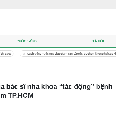
CUỘC SỐNG
XÃ HỘI
Cách uống nước mía giúp giảm cân cấp tốc, eo thon không hại sức khỏe
M
ủa bác sĩ nha khoa “tác động” bệnh
hám TP.HCM