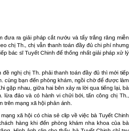
 đưa ra giải pháp cắt nướu và tẩy trắng răng miễn
heo chị Th., chị vẫn thanh toán đầy đủ chi phí nhưng
p bác sĩ Tuyết Chinh để thống nhất giải pháp xử lý
đề nghị chị Th. phải thanh toán đầy đủ thì mới tiếp
ị Th. cùng bạn đến phòng khám, ngồi chờ để được làm
Khi gặp nhau, giữa hai bên xảy ra lời qua tiếng lại, bà
h. lừa đảo và có hành vi chửi bới, tấn công chị Th.,
ền trên mạng xã hội phản ánh.
 mạng xã hội có chia sẻ clip về việc bà Tuyết Chinh
 khách hàng khi đến phòng khám nha khoa của bà
ăng. Hình ảnh clip cho thấy, bà Tuyết Chinh chỉ tay