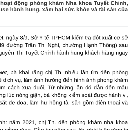
 hoạt động phòng khám Nha khoa Tuyết Chinh,
use hành hung, xâm hại sức khỏe và tài sản của
t, ngày 8/9, Sở Y tế TPHCM kiểm tra đột xuất cơ sở
49 đường Trần Thị Nghỉ, phường Hạnh Thông) sau
 Nguyễn Thị Tuyết Chinh hành hung khách hàng ngay
Net
, bà khai rằng chị Th. nhiều lần tìm đến phòng
về dịch vụ, làm ảnh hưởng đến hình ảnh phòng khám
tìm cách xua đuổi. Từ những lần đó dẫn đến mâu
trong lúc nóng giận, bà không kiểm soát được hành vi,
ắt đe dọa, làm hư hỏng tài sản gồm điện thoại và
nh: năm 2021, chị Th. đến phòng khám nha khoa
ụ niềng răng. Gần hai năm sau, khi phát hiện răng bị