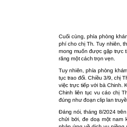
Cuối cùng, phía phòng khám
phí cho chị Th. Tuy nhiên, t
mong muốn được gặp trực tiế
răng một cách trọn vẹn.
Tuy nhiên, phía phòng khám 
tục trao đổi. Chiều 3/9, ch
việc trực tiếp với bà Chinh. 
Chinh liên tục vu cáo chị T
đúng như đoạn clip lan truy
Đáng nói, tháng 8/2024 trên
chửi bới, đe doạ một nam
phản ứng về dịch vụ niềng r