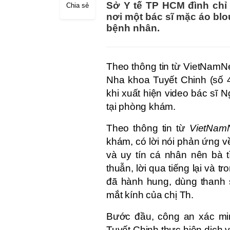
Sở Y tế TP HCM đình chỉ
Chia sẻ
nơi một bác sĩ mặc áo blo
bệnh nhân.
Theo thông tin từ VietNamNe
Nha khoa Tuyết Chinh (số 
khi xuất hiện video bác sĩ
tại phòng khám.
Theo thông tin từ
VietNam
khám, có lời nói phản ứng 
và uy tín cá nhân nên bà 
thuẫn, lời qua tiếng lại và 
đã hành hung, dùng thanh s
mắt kính của chị Th.
Bước đầu, công an xác mi
Tuyết Chinh thực hiện dịch v