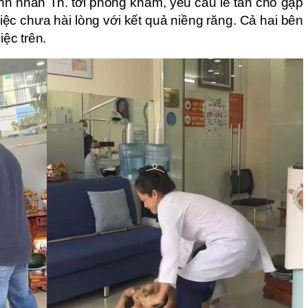
h nhân Th. tới phòng khám, yêu cầu lễ tân cho gặp
việc chưa hài lòng với kết quả niềng răng. Cả hai bên
iệc trên.