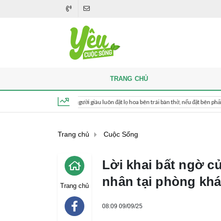
TRANG CHỦ
i thắp hương, người giàu luôn đặt lọ hoa bên trái bàn thờ, nếu đặt bên phải thì sao?
Thứ 7, ngày 8 tháng 8, 2026, 15:05:44
Trang chủ
Cuộc Sống
Lời khai bất ngờ c
nhân tại phòng k
Trang chủ
08:09 09/09/25