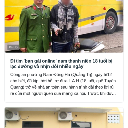
Xã Hội
Đi tìm ‘bạn gái online’ nam thanh niên 18 tuổi bị
lạc đường và nhịn đói nhiều ngày
Công an phường Nam Đông Hà (Quảng Trị) ngày 5/12
cho biết, đã kịp thời hỗ trợ đưa L.A.H (18 tuổi, quê Tuyên
Quang) trở về nhà an toàn sau hành trình dài theo lời rủ
rê của một người quen qua mạng xã hội. Trước khi được
phát hiện, H đã hết tiền, nhịn đói suốt 2 ngày và rơi vào
trạng thái hoảng loạn.