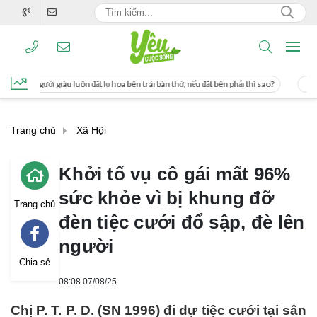
 lọ hoa bên trái bàn thờ, nếu đặt bên phải thì sao?
Cách uống nước mía giúp gi
Trang chủ
Xã Hội
Khởi tố vụ cô gái mất 96%
sức khỏe vì bị khung đỡ
Trang chủ
đèn tiệc cưới đổ sập, đè lên
người
Chia sẻ
08:08 07/08/25
Chị P. T. P. D. (SN 1996) đi dự tiệc cưới tại sân