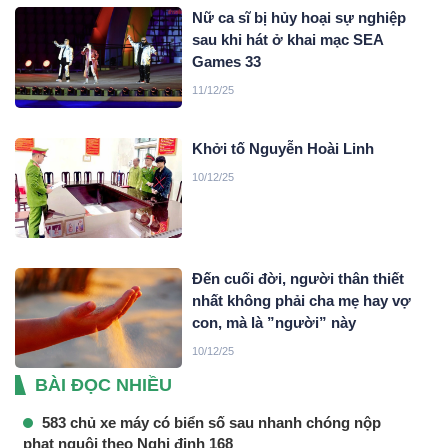
Nữ ca sĩ bị hủy hoại sự nghiệp
sau khi hát ở khai mạc SEA
Games 33
11/12/25
Khởi tố Nguyễn Hoài Linh
10/12/25
Đến cuối đời, người thân thiết
nhất không phải cha mẹ hay vợ
con, mà là ”người” này
10/12/25
BÀI ĐỌC NHIỀU
583 chủ xe máy có biển số sau nhanh chóng nộp
phạt nguội theo Nghị định 168