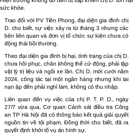
Hiện trường khung đỡ đèn bị sập khiến chị D. tổn hại
sức khỏe.
Trao đổi với PV Tiền Phong, đại diện gia đình chị
D. cho biết, sự việc xảy ra từ tháng 3 nhưng các
bên liên quan và đơn vị tổ chức sự kiện chưa có
động thái bồi thường.
Theo đại diện gia đình bị hại, tình trạng của chị D.
chưa hồi phục, chân không thể cử động, phải tập
vật lý trị liệu và ngồi xe lăn. Chị D. mới cưới năm
2024, công tác tại một ngân hàng nhưng khi tai
nạn ập đến phải nghỉ làm, không có thu nhập.
Liên quan đến vụ việc của chị P. T. P. D., ngày
27/7 vừa qua, Cơ quan Cảnh sát điều tra Công
an TP Hà Nội đã có thông báo kết quả giải quyết
nguồn tin về tội phạm. Đồng thời cho biết, đã ra
quyết định khởi tố vụ án hình sự.