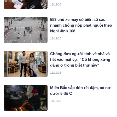
12/12/25
583 chủ xe máy có biển số sau
nhanh chóng nộp phạt nguội theo
Nghị định 168
11/12/25
Chồng đưa người tình về nhà và
hét vào mặt vợ: “Cô không xứng
đáng ở trong biệt thự này”
11/12/25
Miền Bắc sắp đón rét đậm, có nơi
dưới 5 độ C
11/12/25