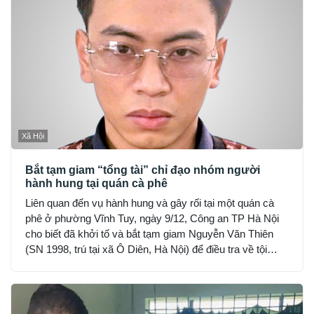
Xã Hội
Bắt tạm giam “tổng tài” chỉ đạo nhóm người
hành hung tại quán cà phê
Liên quan đến vụ hành hung và gây rối tại một quán cà
phê ở phường Vĩnh Tuy, ngày 9/12, Công an TP Hà Nội
cho biết đã khởi tố và bắt tạm giam Nguyễn Văn Thiên
(SN 1998, trú tại xã Ô Diên, Hà Nội) để điều tra về tội
“Gây rối trật tự công cộng”.