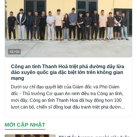
Xã Hội
Công an tỉnh Thanh Hoá triệt phá đường dây lừa
đảo xuyên quốc gia đặc biệt lớn trên không gian
mạng
Dưới sự chỉ đạo quyết liệt của Giám đốc và Phó Giám
đốc - Thủ trưởng Cơ quan An ninh điều tra Công an tỉnh,
mới đây, Công an tỉnh Thanh Hoá đã huy động hơn 100
lượt cán bộ, chiến sĩ đồng loạt đấu tranh triệt phá đường
dây sử dụng mạng máy tính, mạng internet, phương tiện
điện tử lừa đảo chiếm đoạt tài sản trên không gian mạng
MỚI CẬP NHẬT
xuyên quốc gia do đối tượng Mai Văn Tới, sinh năm 2001
trú tại xã Nga Sơn, tỉnh Thanh Hoá cầm đầu…