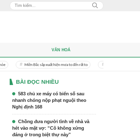
VĂN HOÁ
Miền Bắc sắp xuất hiện mưa to đến rất to
Danh tính người phụ nữ bị bạn tra
BÀI ĐỌC NHIỀU
583 chủ xe máy có biển số sau
nhanh chóng nộp phạt nguội theo
Nghị định 168
Chồng đưa người tình về nhà và
hét vào mặt vợ: “Cô không xứng
đáng ở trong biệt thự này”