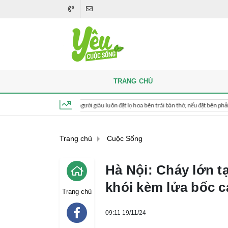
TRANG CHỦ
Khi thắp hương, người giàu luôn đặt lọ hoa bên trái bàn thờ, nếu đặt bên phải thì sao?
Thứ 6, ngày 7 tháng 8, 2026, 12:32:51
Trang chủ
Cuộc Sống
Hà Nội: Cháy lớn t
khói kèm lửa bốc 
Trang chủ
09:11 19/11/24