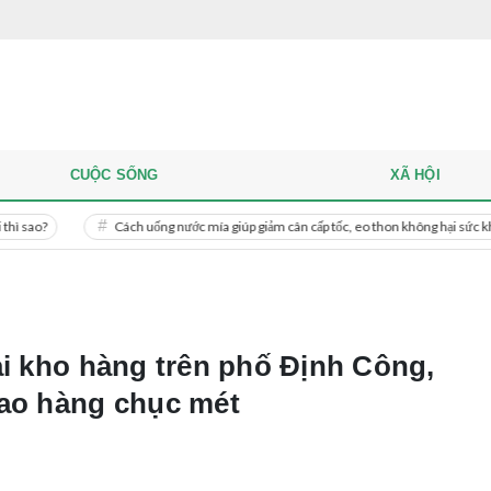
CUỘC SỐNG
XÃ HỘI
Cách uống nước mía giúp giảm cân cấp tốc, eo thon không hại sức khỏe
ại kho hàng trên phố Định Công,
cao hàng chục mét