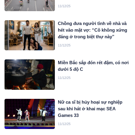
11/12/25
Chồng đưa người tình về nhà và
hét vào mặt vợ: “Cô không xứng
đáng ở trong biệt thự này”
11/12/25
Miền Bắc sắp đón rét đậm, có nơi
dưới 5 độ C
11/12/25
Nữ ca sĩ bị hủy hoại sự nghiệp
sau khi hát ở khai mạc SEA
Games 33
11/12/25