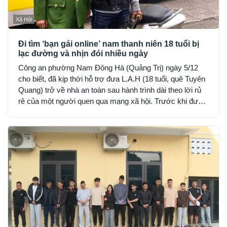
Xã Hội
Đi tìm ‘bạn gái online’ nam thanh niên 18 tuổi bị
lạc đường và nhịn đói nhiều ngày
Công an phường Nam Đông Hà (Quảng Trị) ngày 5/12
cho biết, đã kịp thời hỗ trợ đưa L.A.H (18 tuổi, quê Tuyên
Quang) trở về nhà an toàn sau hành trình dài theo lời rủ
rê của một người quen qua mạng xã hội. Trước khi được
phát hiện, H đã hết tiền, nhịn đói suốt 2 ngày và rơi vào
trạng thái hoảng loạn.