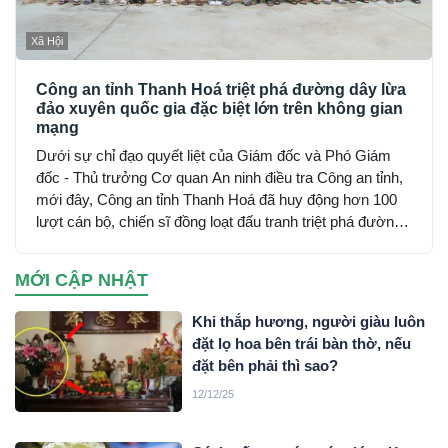
Xã Hội
Công an tỉnh Thanh Hoá triệt phá đường dây lừa
đảo xuyên quốc gia đặc biệt lớn trên không gian
mạng
Dưới sự chỉ đạo quyết liệt của Giám đốc và Phó Giám
đốc - Thủ trưởng Cơ quan An ninh điều tra Công an tỉnh,
mới đây, Công an tỉnh Thanh Hoá đã huy động hơn 100
lượt cán bộ, chiến sĩ đồng loạt đấu tranh triệt phá đường
dây sử dụng mạng máy tính, mạng internet, phương tiện
điện tử lừa đảo chiếm đoạt tài sản trên không gian mạng
MỚI CẬP NHẬT
xuyên quốc gia do đối tượng Mai Văn Tới, sinh năm 2001
trú tại xã Nga Sơn, tỉnh Thanh Hoá cầm đầu…
Khi thắp hương, người giàu luôn
đặt lọ hoa bên trái bàn thờ, nếu
đặt bên phải thì sao?
12/12/25