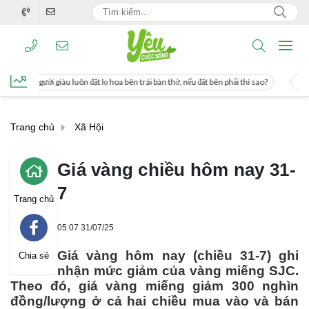
ọ hoa bên trái bàn thờ, nếu đặt bên phải thì sao?
Cách uống nước mía giúp giả
Trang chủ
Xã Hội
Giá vàng chiều hôm nay 31-
7
Trang chủ
05:07 31/07/25
Giá vàng hôm nay (chiều 31-7) ghi
Chia sẻ
nhận mức giảm của vàng miếng SJC.
Theo đó, giá vàng miếng giảm 300 nghìn
đồng/lượng ở cả hai chiều mua vào và bán