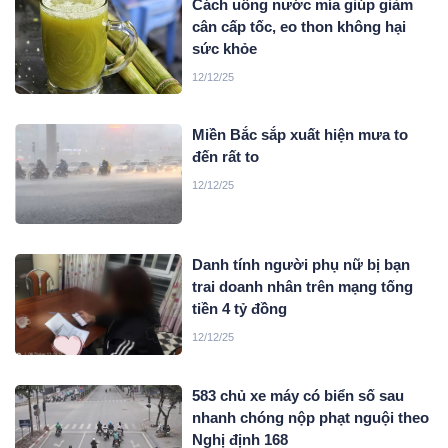
Cách uống nước mía giúp giảm
cân cấp tốc, eo thon không hại
sức khỏe
12/12/25
Miền Bắc sắp xuất hiện mưa to
đến rất to
12/12/25
Danh tính người phụ nữ bị bạn
trai doanh nhân trên mạng tống
tiền 4 tỷ đồng
12/12/25
583 chủ xe máy có biển số sau
nhanh chóng nộp phạt nguội theo
Nghị định 168