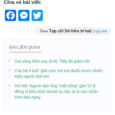
Chia sẻ bài viết:
Facebook
Messenger
Twitter
Tạp chí Sở hữu trí tuệ
Theo
Copy link
BÀI LIÊN QUAN
Giá vàng hôm nay (6-6): Tiếp đà giảm sốc
Clip bé 4 tuổi ‘giải cứu’ em trai đu/ối n/ước khiến
triệu người thót tim
Hà Nội: Người đàn ông “mất trắng” gần 10 tỷ
đồng vì kiểu kinh doanh lạ này, ai là nạn nhân
trình báo ngay