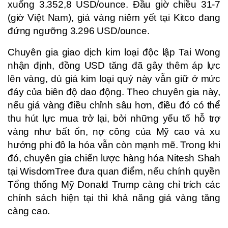
xuống 3.352,8 USD/ounce. Đầu giờ chiều 31-7
(giờ Việt Nam), giá vàng niêm yết tại Kitco đang
đứng ngưỡng 3.296 USD/ounce.
Chuyên gia giao dịch kim loại độc lập Tai Wong
nhận định, đồng USD tăng đã gây thêm áp lực
lên vàng, dù giá kim loại quý này vẫn giữ ở mức
đáy của biên độ dao động. Theo chuyên gia này,
nếu giá vàng điều chỉnh sâu hơn, điều đó có thể
thu hút lực mua trở lại, bởi những yếu tố hỗ trợ
vàng như bất ổn, nợ công của Mỹ cao và xu
hướng phi đô la hóa vẫn còn mạnh mẽ. Trong khi
đó, chuyên gia chiến lược hàng hóa Nitesh Shah
tại WisdomTree đưa quan điểm, nếu chính quyền
Tổng thống Mỹ Donald Trump càng chỉ trích các
chính sách hiện tại thì khả năng giá vàng tăng
càng cao.