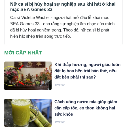
Nữ ca sĩ bị hủy hoại sự nghiệp sau khi hát ở khai
mạc SEA Games 33
Ca sĩ Violette Wautier - người hát mở đầu lễ khai mạc
SEA Games 33 - cho rằng sự nghiệp âm nhạc của mình
đã bị hủy hoại nghiêm trọng. Theo đó, nữ ca sĩ bị phát
hiện hát nhép trên sóng trực tiếp.
MỚI CẬP NHẬT
Khi thắp hương, người giàu luôn
đặt lọ hoa bên trái bàn thờ, nếu
đặt bên phải thì sao?
12/12/25
Cách uống nước mía giúp giảm
cân cấp tốc, eo thon không hại
sức khỏe
12/12/25