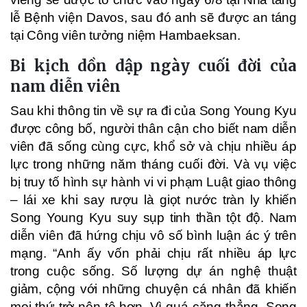
lễ Bệnh viện Davos, sau đó anh sẽ được an táng
tại Công viên tưởng niệm Hambaeksan.
Bi kịch dồn dập ngày cuối đời của
nam diễn viên
Sau khi thông tin về sự ra đi của Song Young Kyu
được công bố, người thân cận cho biết nam diễn
viên đã sống cùng cực, khổ sở và chịu nhiều áp
lực trong những năm tháng cuối đời. Và vụ việc
bị truy tố hình sự hành vi vi phạm Luật giao thông
– lái xe khi say rượu là giọt nước tràn ly khiến
Song Young Kyu suy sụp tinh thần tột độ. Nam
diễn viên đã hứng chịu vô số bình luận ác ý trên
mạng. “Anh ấy vốn phải chịu rất nhiều áp lực
trong cuộc sống. Số lượng dự án nghệ thuật
giảm, cộng với những chuyện cá nhân đã khiến
mọi thứ trở nên tệ hơn. Vì quá căng thẳng, Song