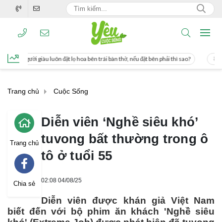
ọ hoa bên trái bàn thờ, nếu đặt bên phải thì sao?
Cách uống nước mía giúp giảm
Trang chủ
Cuộc Sống
Diễn viên ‘Nghề siêu khó’
tuvong bất thường trong ô
Trang chủ
tô ở tuổi 55
02:08 04/08/25
Chia sẻ
Diễn viên được khán giả Việt Nam
biết đến với bộ phim ăn khách 'Nghề siêu