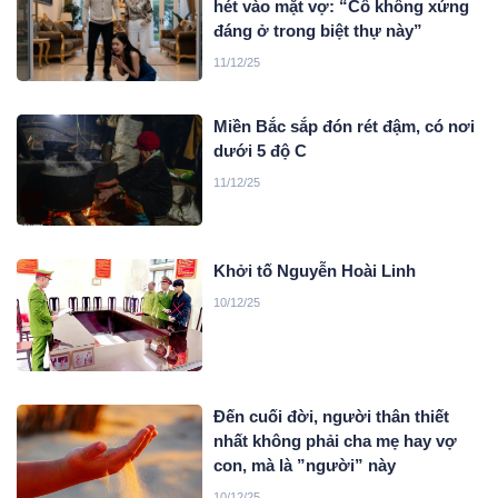
hét vào mặt vợ: “Cô không xứng
đáng ở trong biệt thự này”
11/12/25
Miền Bắc sắp đón rét đậm, có nơi
dưới 5 độ C
11/12/25
Khởi tố Nguyễn Hoài Linh
10/12/25
Đến cuối đời, người thân thiết
nhất không phải cha mẹ hay vợ
con, mà là ”người” này
10/12/25