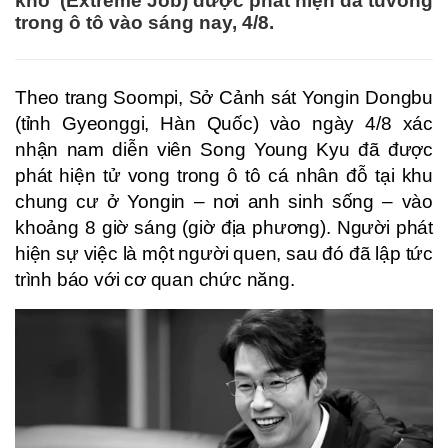
khó' (Extreme Job) được phát hiện đã tuvong
trong ô tô vào sáng nay, 4/8.
Theo trang Soompi, Sở Cảnh sát Yongin Dongbu
(tỉnh Gyeonggi, Hàn Quốc) vào ngày 4/8 xác
nhận nam diễn viên Song Young Kyu đã được
phát hiện tử vong trong ô tô cá nhân đỗ tại khu
chung cư ở Yongin – nơi anh sinh sống – vào
khoảng 8 giờ sáng (giờ địa phương). Người phát
hiện sự việc là một người quen, sau đó đã lập tức
trình báo với cơ quan chức năng.