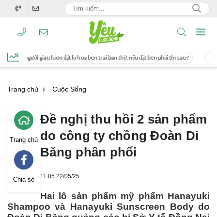
t lọ hoa bên trái bàn thờ, nếu đặt bên phải thì sao?
Cách uống nước mía giúp g
Trang chủ
Cuộc Sống
Đề nghị thu hồi 2 sản phẩm
do công ty chồng Đoàn Di
Trang chủ
Băng phân phối
11:05 22/05/25
Chia sẻ
Hai lô sản phẩm mỹ phẩm Hanayuki
Shampoo và Hanayuki Sunscreen Body do