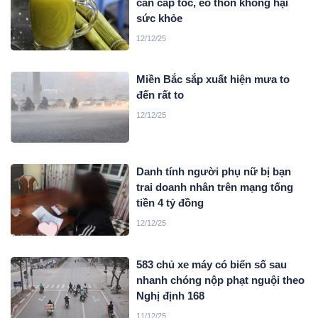
cân cấp tốc, eo thon không hại
sức khỏe
12/12/25
Miền Bắc sắp xuất hiện mưa to
đến rất to
12/12/25
Danh tính người phụ nữ bị bạn
trai doanh nhân trên mạng tống
tiền 4 tỷ đồng
12/12/25
583 chủ xe máy có biển số sau
nhanh chóng nộp phạt nguội theo
Nghị định 168
11/12/25