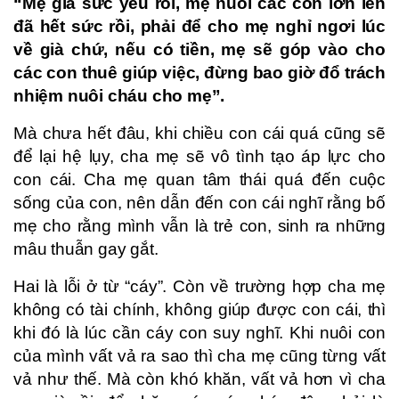
“Mẹ già sức yếu rồi, mẹ nuôi các con lớn lên
đã hết sức rồi, phải để cho mẹ nghỉ ngơi lúc
về già chứ, nếu có tiền, mẹ sẽ góp vào cho
các con thuê giúp việc, đừng bao giờ đổ trách
nhiệm nuôi cháu cho mẹ”.
Mà chưa hết đâu, khi chiều con cái quá cũng sẽ
để lại hệ lụy, cha mẹ sẽ vô tình tạo áp lực cho
con cái. Cha mẹ quan tâm thái quá đến cuộc
sống của con, nên dẫn đến con cái nghĩ rằng bố
mẹ cho rằng mình vẫn là trẻ con, sinh ra những
mâu thuẫn gay gắt.
Hai là lỗi ở từ “cáy”. Còn về trường hợp cha mẹ
không có tài chính, không giúp được con cái, thì
khi đó là lúc cần cáy con suy nghĩ. Khi nuôi con
của mình vất vả ra sao thì cha mẹ cũng từng vất
vả như thế. Mà còn khó khăn, vất vả hơn vì cha