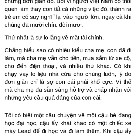
chừng đơn giản đó. Bởi vì người Việt Nam có thói
quen làm thay con tất cả những việc đó, thành ra
trẻ em có suy nghĩ ỉ lại vào người lớn, ngay cả khi
chúng đã mười chín, đôi mươi.
Thứ nhất là sự lo lắng về mặt tài chính.
Chẳng hiểu sao có nhiều kiểu cha mẹ, con đã đi
làm, mà cha mẹ vẫn cho tiền, mua sắm từ xe cộ,
cho đến điện thoại, và nhiều thứ khác. Có khi
chạy vạy lo liệu nhà cửa cho chúng luôn, lý do
đơn giản chỉ là sợ con cái phải khổ cực. Vì thế
mà cha mẹ đã sẵn sàng hỗ trợ và chấp nhận với
những yêu cầu quá đáng của con cái.
Tôi có biết một câu chuyện về một cậu bé đang
học đại học, cậu ấy khát khao có một chiếc xe
máy Lead để đi học và đi làm thêm. Khi cậu ấy