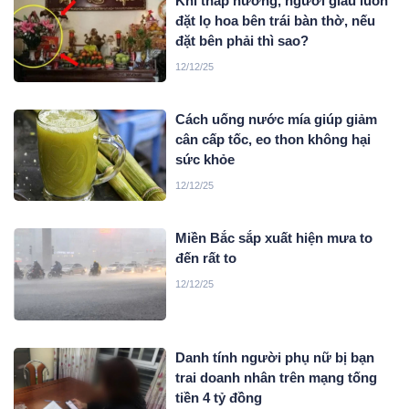
Khi thắp hương, người giàu luôn
đặt lọ hoa bên trái bàn thờ, nếu
đặt bên phải thì sao?
12/12/25
Cách uống nước mía giúp giảm
cân cấp tốc, eo thon không hại
sức khỏe
12/12/25
Miền Bắc sắp xuất hiện mưa to
đến rất to
12/12/25
Danh tính người phụ nữ bị bạn
trai doanh nhân trên mạng tống
tiền 4 tỷ đồng