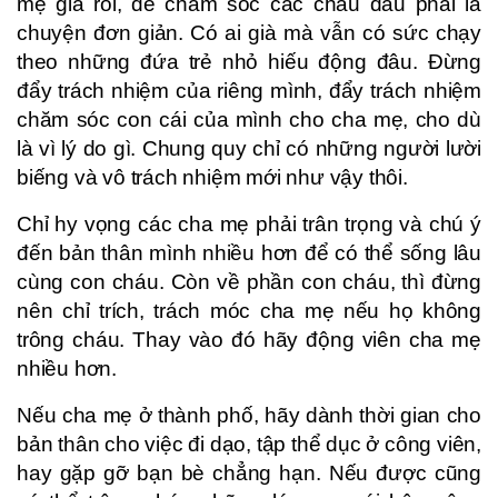
mẹ già rồi, để chăm sóc các cháu đâu phải là
chuyện đơn giản. Có ai già mà vẫn có sức chạy
theo những đứa trẻ nhỏ hiếu động đâu. Đừng
đẩy trách nhiệm của riêng mình, đẩy trách nhiệm
chăm sóc con cái của mình cho cha mẹ, cho dù
là vì lý do gì. Chung quy chỉ có những người lười
biếng và vô trách nhiệm mới như vậy thôi.
Chỉ hy vọng các cha mẹ phải trân trọng và chú ý
đến bản thân mình nhiều hơn để có thể sống lâu
cùng con cháu. Còn về phần con cháu, thì đừng
nên chỉ trích, trách móc cha mẹ nếu họ không
trông cháu. Thay vào đó hãy động viên cha mẹ
nhiều hơn.
Nếu cha mẹ ở thành phố, hãy dành thời gian cho
bản thân cho việc đi dạo, tập thể dục ở công viên,
hay gặp gỡ bạn bè chẳng hạn. Nếu được cũng