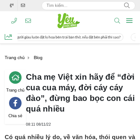
t lọ hoa bên trái bàn thờ, nếu đặt bên phải thì sao?
Cách uống nước mía giúp g
Trang chủ
Blog
Cha mẹ Việt xin hãy để “đời
cua cua máy, đời cáy cáy
Trang chủ
đào”, đừng bao bọc con cái
quá nhiều
Chia sẻ
08:11 08/11/22
Có quá nhiều lý do, về văn hóa, thói quen và