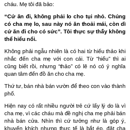
cháu. Mẹ tôi đã bảo:
“Cứ ăn đi, không phải lo cho tụi nhỏ. Chúng
có cha mẹ lo, sau này nó ăn thoải mái, còn dì
cứ ăn đi cho có sức”. Tôi thực sự thấy không
thể hiểu nổi.
Không phải ngẫu nhiên là có hai từ hiếu thảo khi
nhắc đến cha mẹ với con cái. Từ “hiếu” thì ai
cũng biết rồi, nhưng “thảo” có lẽ nó có ý nghĩa
quan tâm đến đồ ăn cho cha mẹ.
Thứ tư, bán nhà bán vườn để theo con vào thành
phố.
Hiện nay có rất nhiều người trẻ cứ lấy lý do là vì
cha mẹ, vì các cháu mà đề nghị cha mẹ phải bán
nhà bán cửa. Nhìn thì cứ tưởng như là góp ý,
khuyến khích nhưng thực tế là bắt ép, đặt cha