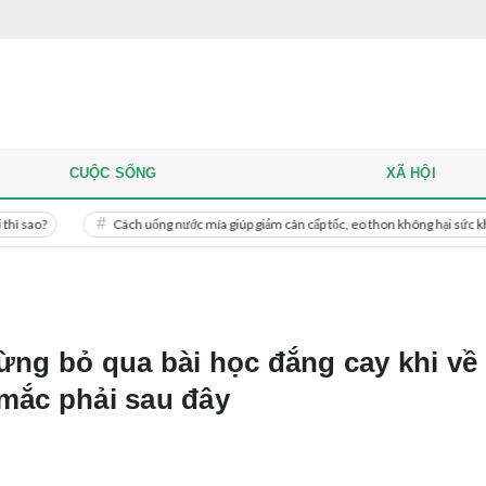
CUỘC SỐNG
XÃ HỘI
Cách uống nước mía giúp giảm cân cấp tốc, eo thon không hại sức khỏe
ừng bỏ qua bài học đắng cay khi về
mắc phải sau đây