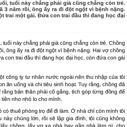
uổi, tuổi này chẳng phải già cũng chẳng còn trẻ.
 3 năm rồi, ông ấy ra đi đột ngột vì bệnh nặng.
t trai một gái. Đứa con trai đầu thì đang học đại
i, tuổi này chẳng phải già cũng chẳng còn trẻ. Chồng
ồi, ông ấy ra đi đột ngột vì bệnh nặng. Hai vợ chồng
Đứa con trai đầu thì đang học đại học, còn đứa con gái
một công ty tư nhân nước ngoài nên thu nhập của tôi
n ăn uống và chi tiêu sinh hoạt. Tuy rằng, chồng đã
ĩ rằng bản thân phải cố gắng, tích góp từng đồng để
 tiền nho nhỏ lo cho mình.
ó có thuê phòng trọ để đi làm. Ở nhà chỉ còn mình tôi
u này chúng lớn, rồi sẽ lập gia đình, tôi cũng không
lấy chồng, lấy vợ xa nhà hay gần nhà làm gì, cho