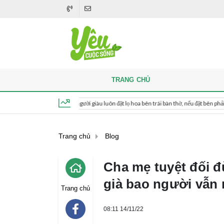
TRANG CHỦ
Khi thắp hương, người giàu luôn đặt lọ hoa bên trái bàn thờ, nếu đặt bên phải thì sao?
Thứ 6, ngày 7 tháng 8, 2026, 16:33:27
Trang chủ
Blog
Cha mẹ tuyệt đối đ
già bao người vẫn 
Trang chủ
08:11 14/11/22