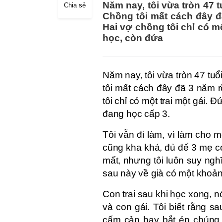
Năm nay, tôi vừa tròn 47 t
Chia sẻ
Chồng tôi mất cách đây đã
Hai vợ chồng tôi chỉ có mộ
học, còn đứa
Năm nay, tôi vừa tròn 47 tuổ
tôi mất cách đây đã 3 năm r
tôi chỉ có một trai một gái. 
đang học cấp 3.
Tôi vẫn đi làm, vì làm cho 
cũng kha khá, đủ để 3 mẹ co
mất, nhưng tôi luôn suy ngh
sau này về già có một khoản
Con trai sau khi học xong, n
và con gái. Tôi biết rằng sa
cấm cản hay bắt ép chúng 