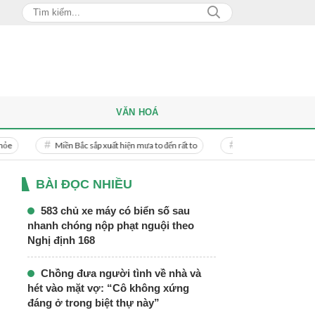
VĂN HOÁ
Miền Bắc sắp xuất hiện mưa to đến rất to
Danh tính người phụ nữ bị bạn trai
BÀI ĐỌC NHIỀU
583 chủ xe máy có biển số sau
nhanh chóng nộp phạt nguội theo
Nghị định 168
Chồng đưa người tình về nhà và
hét vào mặt vợ: “Cô không xứng
đáng ở trong biệt thự này”