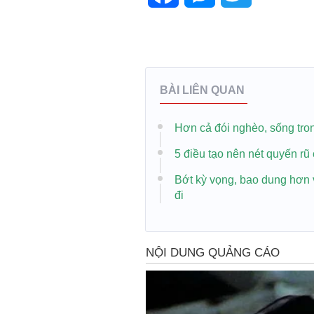
BÀI LIÊN QUAN
Hơn cả đói nghèo, sống tron
5 điều tạo nên nét quyến rũ
Bớt kỳ vọng, bao dung hơn v
đi