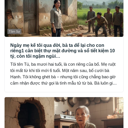
Tâm Sự
Ngày mẹ kế tôi qua đời, bà ta để lại cho con
riêng1 căn biệt thự mặt đường và sổ tiết kiệm 10
tỷ, còn tôi ngậm ngùi…
Tôi tên Tú, ba mươi hai tuổi, là con riêng của bố. Mẹ ruột
tôi mất từ khi tôi mới 6 tuổi. Một năm sau, bố cưới bà
Hạnh. Tôi không ghét bà – nhưng tôi cũng chẳng bao giờ
cảm nhận được thứ gọi là tình mẫu tử từ bà. Bà luôn giữ
khoảng cách: đúng bổn phận, nhưng lạnh lùng và nghiêm
khắc đến sợ.