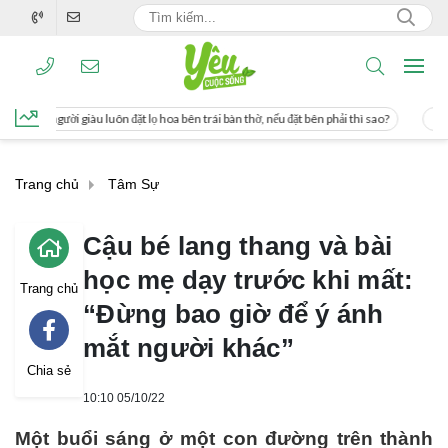
ặt lọ hoa bên trái bàn thờ, nếu đặt bên phải thì sao?
Cách uống nước mía giúp 
Trang chủ
Tâm Sự
Cậu bé lang thang và bài
học mẹ dạy trước khi mất:
Trang chủ
“Đừng bao giờ để ý ánh
mắt người khác”
Chia sẻ
10:10 05/10/22
Một buổi sáng ở một con đường trên thành