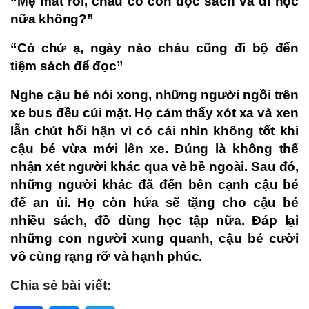
“Mẹ mất rồi, cháu có còn đọc sách và đi học
nữa không?”
“Có chứ ạ, ngày nào cháu cũng đi bộ đến
tiệm sách để đọc”
Nghe cậu bé nói xong, những người ngồi trên
xe bus đều cúi mặt. Họ cảm thấy xót xa và xen
lẫn chút hối hận vì có cái nhìn không tốt khi
cậu bé vừa mới lên xe. Đúng là không thể
nhận xét người khác qua vẻ bề ngoài. Sau đó,
những người khác đã đến bên cạnh cậu bé
để an ủi. Họ còn hứa sẽ tặng cho cậu bé
nhiều sách, đồ dùng học tập nữa. Đáp lại
những con người xung quanh, cậu bé cười
vô cùng rạng rỡ và hạnh phúc.
Chia sẻ bài viết: