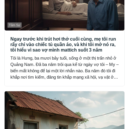
Tâm Sự
Ngay trước khi trút hơi thở cuối cùng, mẹ tôi run
rẩy chỉ vào chiếc tủ quần áo, và khi tôi mở nó ra,
tôi hiểu vì sao vợ mình mattich suốt 3 năm
Tôi là Hưng, ba mươi bảy tuổi, sống ở một thị trấn nhỏ ở
Quảng Nam. Đã ba năm trôi qua kể từ ngày vợ tôi – My –
biến mất không để lại một lời nhắn nào. Ba năm đó tôi đi
khắp nơi tìm kiếm, đăng tin khắp mạng xã hội, vạ vật ở
đồn công an, hỏi từng người quen, nhưng không ai thấy
My… như thể cô bốc hơi khỏi thế gian.