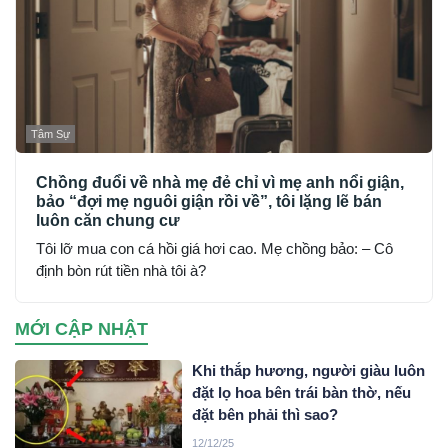
Tâm Sự
Chồng đuổi về nhà mẹ đẻ chỉ vì mẹ anh nổi giận,
bảo “đợi mẹ nguôi giận rồi về”, tôi lặng lẽ bán
luôn căn chung cư
Tôi lỡ mua con cá hồi giá hơi cao. Mẹ chồng bảo: – Cô
định bòn rút tiền nhà tôi à?
MỚI CẬP NHẬT
Khi thắp hương, người giàu luôn
đặt lọ hoa bên trái bàn thờ, nếu
đặt bên phải thì sao?
12/12/25