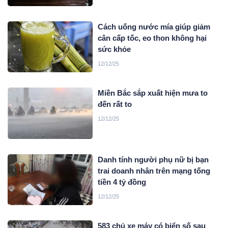
Cách uống nước mía giúp giảm
cân cấp tốc, eo thon không hại
sức khỏe
12/12/25
Miền Bắc sắp xuất hiện mưa to
đến rất to
12/12/25
Danh tính người phụ nữ bị bạn
trai doanh nhân trên mạng tống
tiền 4 tỷ đồng
12/12/25
583 chủ xe máy có biển số sau