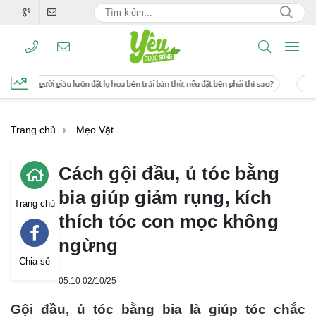
t lọ hoa bên trái bàn thờ, nếu đặt bên phải thì sao?
Cách uống nước mía giúp g
Trang chủ
Mẹo Vặt
Cách gội đầu, ủ tóc bằng
bia giúp giảm rụng, kích
Trang chủ
thích tóc con mọc không
ngừng
Chia sẻ
05:10 02/10/25
Gội đầu, ủ tóc bằng bia là giúp tóc chắc