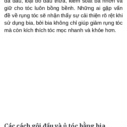
da đầu, loại bỏ dầu thừa, kiểm soát bã nhờn và
giữ cho tóc luôn bồng bềnh. Những ai gặp vấn
đề về rụng tóc sẽ nhận thấy sự cải thiện rõ rệt khi
sử dụng bia, bởi bia không chỉ giúp giảm rụng tóc
mà còn kích thích tóc mọc nhanh và khỏe hơn.
Các cách gội đầu và ủ tóc bằng bia