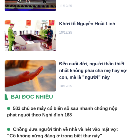
11/12/25
Khởi tố Nguyễn Hoài Linh
10/12/25
Đến cuối đời, người thân thiết
nhất không phải cha mẹ hay vợ
con, mà là ”người” này
10/12/25
BÀI ĐỌC NHIỀU
583 chủ xe máy có biển số sau nhanh chóng nộp
phạt nguội theo Nghị định 168
Chồng đưa người tình về nhà và hét vào mặt vợ:
“Cô không xứng đáng ở trong biệt thự này”