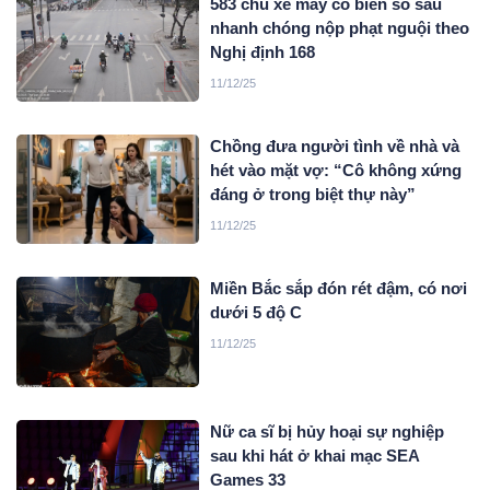
583 chủ xe máy có biển số sau
nhanh chóng nộp phạt nguội theo
Nghị định 168
11/12/25
Chồng đưa người tình về nhà và
hét vào mặt vợ: “Cô không xứng
đáng ở trong biệt thự này”
11/12/25
Miền Bắc sắp đón rét đậm, có nơi
dưới 5 độ C
11/12/25
Nữ ca sĩ bị hủy hoại sự nghiệp
sau khi hát ở khai mạc SEA
Games 33