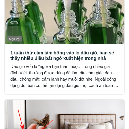
Mẹo Vặt
1 tuần thử cắm tăm bông vào lọ dầu gió, bạn sẽ
thấy nhiều điều bất ngờ xuất hiện trong nhà
Dầu gió vốn là “người bạn thân thuộc” trong nhiều gia
đình Việt. thường được dùng để làm dịu cảm giác đau
đầu, chóng mặt, cảm lạnh hay muỗi đốt nhẹ. Ngoài công
dụng đó, bạn có thể tận dụng dầu gió một cách an toàn và
hợp lý để cải thiện không gian sống, nhưng lưu ý chỉ nên
dùng lượng nhỏ, tránh hít trực tiếp hoặc đặt nơi kín gió
hoàn toàn.