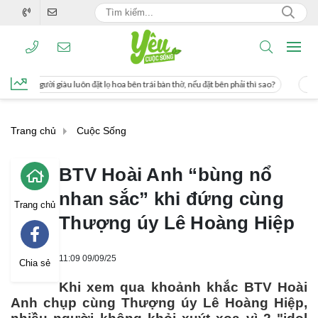
oa bên trái bàn thờ, nếu đặt bên phải thì sao?
Cách uống nước mía giúp giảm c
Trang chủ
Cuộc Sống
BTV Hoài Anh “bùng nổ
nhan sắc” khi đứng cùng
Trang chủ
Thượng úy Lê Hoàng Hiệp
11:09 09/09/25
Chia sẻ
Khi xem qua khoảnh khắc BTV Hoài
Anh chụp cùng Thượng úy Lê Hoàng Hiệp,