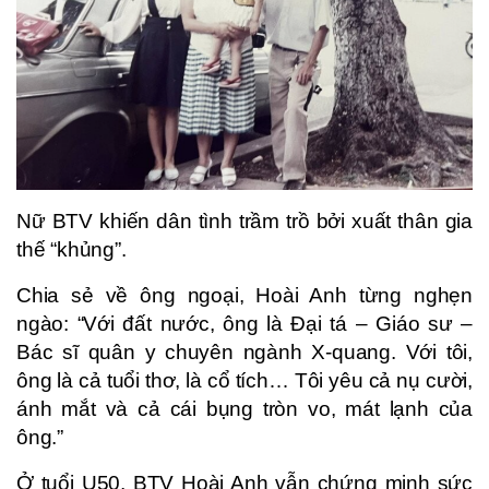
Nữ BTV khiến dân tình trầm trồ bởi xuất thân gia
thế “khủng”.
Chia sẻ về ông ngoại, Hoài Anh từng nghẹn
ngào: “Với đất nước, ông là Đại tá – Giáo sư –
Bác sĩ quân y chuyên ngành X-quang. Với tôi,
ông là cả tuổi thơ, là cổ tích… Tôi yêu cả nụ cười,
ánh mắt và cả cái bụng tròn vo, mát lạnh của
ông.”
Ở tuổi U50, BTV Hoài Anh vẫn chứng minh sức