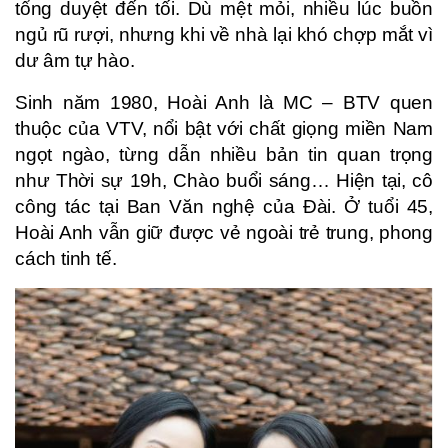
tổng duyệt đến tối. Dù mệt mỏi, nhiều lúc buồn
ngủ rũ rượi, nhưng khi về nhà lại khó chợp mắt vì
dư âm tự hào.
Sinh năm 1980, Hoài Anh là MC – BTV quen
thuộc của VTV, nổi bật với chất giọng miền Nam
ngọt ngào, từng dẫn nhiều bản tin quan trọng
như Thời sự 19h, Chào buổi sáng… Hiện tại, cô
công tác tại Ban Văn nghệ của Đài. Ở tuổi 45,
Hoài Anh vẫn giữ được vẻ ngoài trẻ trung, phong
cách tinh tế.