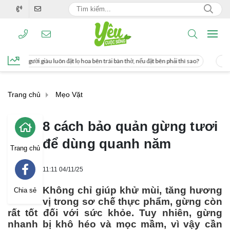
n đặt lọ hoa bên trái bàn thờ, nếu đặt bên phải thì sao?
Cách uống nước mía gi
Trang chủ
Mẹo Vặt
8 cách bảo quản gừng tươi
để dùng quanh năm
Trang chủ
11:11 04/11/25
Không chỉ giúp khử mùi, tăng hương
Chia sẻ
vị trong sơ chế thực phẩm, gừng còn
rất tốt đối với sức khỏe. Tuy nhiên, gừng
nhanh bị khô héo và mọc mầm, vì vậy cần