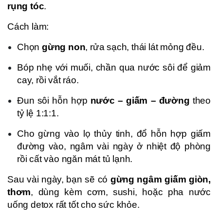
rụng tóc
.
Cách làm:
Chọn
gừng non
, rửa sạch, thái lát mỏng đều.
Bóp nhẹ với muối, chần qua nước sôi để giảm
cay, rồi vắt ráo.
Đun sôi hỗn hợp
nước – giấm – đường
theo
tỷ lệ 1:1:1.
Cho gừng vào lọ thủy tinh, đổ hỗn hợp giấm
đường vào, ngâm vài ngày ở nhiệt độ phòng
rồi cất vào ngăn mát tủ lạnh.
Sau vài ngày, bạn sẽ có
gừng ngâm giấm giòn,
thơm
, dùng kèm cơm, sushi, hoặc pha nước
uống detox rất tốt cho sức khỏe.