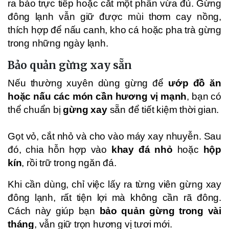
ra bào trực tiếp hoặc cắt một phần vừa đủ. Gừng
đông lạnh vẫn giữ được mùi thơm cay nồng,
thích hợp để nấu canh, kho cá hoặc pha trà gừng
trong những ngày lạnh.
Bảo quản gừng xay sẵn
Nếu thường xuyên dùng gừng để
ướp đồ ăn
hoặc nấu các món cần hương vị mạnh
, bạn có
thể chuẩn bị
gừng xay
sẵn để tiết kiệm thời gian.
Gọt vỏ, cắt nhỏ và cho vào máy xay nhuyễn. Sau
đó, chia hỗn hợp vào
khay đá nhỏ
hoặc
hộp
kín
, rồi trữ trong ngăn đá.
Khi cần dùng, chỉ việc lấy ra từng viên gừng xay
đông lạnh, rất tiện lợi mà không cần rã đông.
Cách này giúp bạn
bảo quản gừng trong vài
tháng
, vẫn giữ trọn hương vị tươi mới.