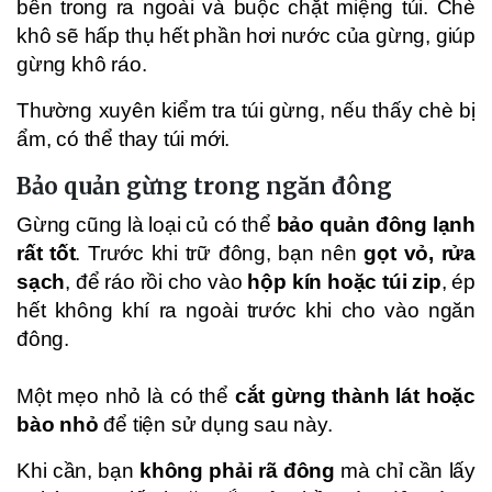
bên trong ra ngoài và buộc chặt miệng túi. Chè
khô sẽ hấp thụ hết phần hơi nước của gừng, giúp
gừng khô ráo.
Thường xuyên kiểm tra túi gừng, nếu thấy chè bị
ẩm, có thể thay túi mới.
Bảo quản gừng trong ngăn đông
Gừng cũng là loại củ có thể
bảo quản đông lạnh
rất tốt
. Trước khi trữ đông, bạn nên
gọt vỏ, rửa
sạch
, để ráo rồi cho vào
hộp kín hoặc túi zip
, ép
hết không khí ra ngoài trước khi cho vào ngăn
đông.
Một mẹo nhỏ là có thể
cắt gừng thành lát hoặc
bào nhỏ
để tiện sử dụng sau này.
Khi cần, bạn
không phải rã đông
mà chỉ cần lấy