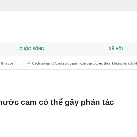
CUỘC SỐNG
XÃ HỘI
Cách uống nước mía giúp giảm cân cấp tốc, eo thon không hại sức khỏe
 nước cam có thể gây phản tác
!