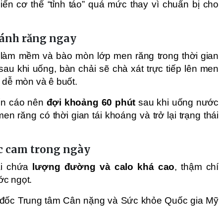
iến cơ thể “tỉnh táo” quá mức thay vì chuẩn bị cho
đánh răng ngay
 làm mềm và bào mòn lớp men răng trong thời gian
au khi uống, bàn chải sẽ chà xát trực tiếp lên men
g dễ mòn và ê buốt.
ến cáo nên
đợi khoảng 60 phút
sau khi uống nước
n răng có thời gian tái khoáng và trở lại trạng thái
c cam trong ngày
ại chứa
lượng đường và calo khá cao
, thậm chí
ớc ngọt.
m đốc Trung tâm Cân nặng và Sức khỏe Quốc gia Mỹ