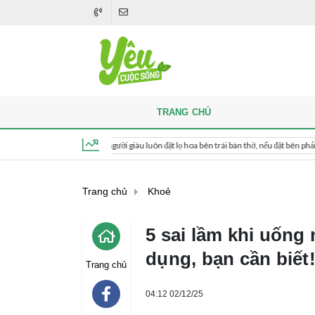
TRANG CHỦ
Khi thắp hương, người giàu luôn đặt lọ hoa bên trái bàn thờ, nếu đặt bên phải thì sao?
Thứ 6, ngày 7 tháng 8, 2026, 09:30:40
Trang chủ
Khoẻ
5 sai lầm khi uống
dụng, bạn cần biết
Trang chủ
04:12 02/12/25