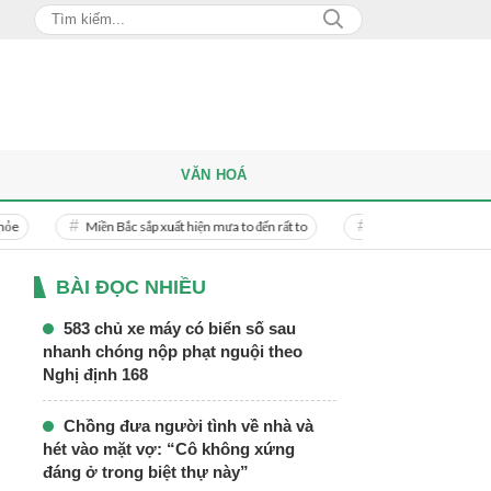
VĂN HOÁ
Miền Bắc sắp xuất hiện mưa to đến rất to
Danh tính người phụ nữ bị bạn tra
BÀI ĐỌC NHIỀU
583 chủ xe máy có biển số sau
nhanh chóng nộp phạt nguội theo
Nghị định 168
Chồng đưa người tình về nhà và
hét vào mặt vợ: “Cô không xứng
đáng ở trong biệt thự này”