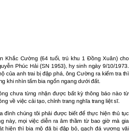
ễn Khắc Cường (64 tuổi, trú khu 1 Đồng Xuân) cho
ĩ Nguyễn Phúc Hải (SN 1953), hy sinh ngày 9/10/1973.
mộ của anh trai bị đập phá, ông Cường ra kiểm tra thì
ng khi nhìn tấm bia ngổn ngang dưới đất.
ông chưa từng nhận được bất kỳ thông báo nào từ
g về việc cải tạo, chỉnh trang nghĩa trang liệt sĩ.
a đình chúng tôi phải được biết để thực hiện thủ tục
ng này, mọi việc diễn ra âm thầm từ bao giờ mà gia
át hiện thì bia mộ đã bị đập bỏ, gạch đá vương vãi