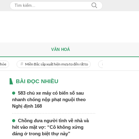
VĂN HOÁ
Miền Bắc sắp xuất hiện mưa to đến rất to
Danh tính người phụ nữ bị bạn trai 
BÀI ĐỌC NHIỀU
583 chủ xe máy có biển số sau
nhanh chóng nộp phạt nguội theo
Nghị định 168
Chồng đưa người tình về nhà và
hét vào mặt vợ: “Cô không xứng
đáng ở trong biệt thự này”