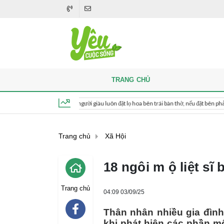
TRANG CHỦ
Khi thắp hương, người giàu luôn đặt lọ hoa bên trái bàn thờ, nếu đặt bên phải thì sao?
Thứ 6, ngày 7 tháng 8, 2026, 09:02:06
Trang chủ
Xã Hội
18 ngôi m ộ liệt sĩ
Trang chủ
04:09 03/09/25
Thân nhân nhiều gia đình
khi phát hiện các phần mộ