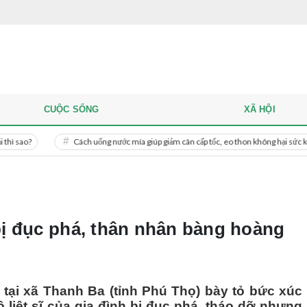
CUỘC SỐNG
XÃ HỘI
Cách uống nước mía giúp giảm cân cấp tốc, eo thon không hại sức khỏe
 bị đục phá, thân nhân bàng hoàng
 tại xã Thanh Ba (tỉnh Phú Thọ) bày tỏ bức xúc
 liệt sĩ của gia đình bị đục phá, tháo dỡ nhưng